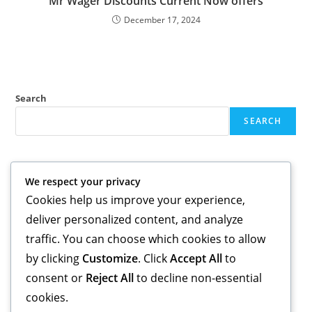
Mr Wager Discounts Current Now offers
December 17, 2024
Search
SEARCH
Recent Posts
We respect your privacy
Kasyno Uczciwe HitnSpin Za darmo: Miejsce Zakręconych Emocji,
Cookies help us improve your experience,
Gdzie Niewielkie Stawki Mienią Się Wysokimi Wygranymi i
deliver personalized content, and analyze
Rozkoszujesz się Najlepszymi Graczami
traffic. You can choose which cookies to allow
Gdzie zagrać w Cube Mania online: Przeszukiwanie najlepszych
by clicking
Customize
. Click
Accept All
to
kasyn oferujących popularny slot z kolorowymi kostkami
رأي مؤسسة القمار اليتي 2024 احترافي ويمكنك تحليل اللاعب
consent or
Reject All
to decline non-essential
Yule End up being Steeped Position: Đánh giá, Thông tin và bạn sẽ
cookies.
Sòng bạc Thêm tiền thưởng